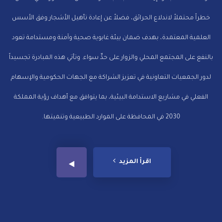
خطراً محتملاً لاندلاع الحرائق، فضلاً عن إعادة تأهيل الأشجار وفق الأسس
العلمية المعتمدة، بهدف ضمان بيئة غابوية صحية وآمنة ومستدامة تعود
بالنفع على المجتمع المحلي والزوار على حدٍّ سواء. وتأتي هذه المبادرة تجسيداً
لدور الجمعيات التعاونية في تعزيز الشراكة مع الجهات الحكومية والإسهام
الفعلي في مشاريع الاستدامة البيئية، بما يتوافق مع أهداف رؤية المملكة
2030 في المحافظة على الموارد الطبيعية وتنميتها.
اقرأ المزيد