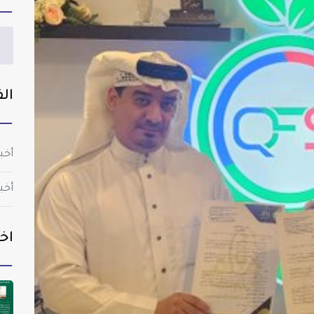
الف
أخب
أخب
اخر