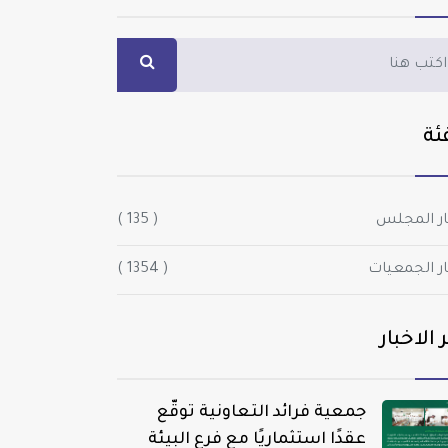
ئة
ار المجلس
( 135 )
ار الجمعيات
( 1354 )
 الاخبار
جمعية فرائد التعاونية توقّع
عقدًا استثماريًا مع فرع البيئة